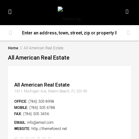
Home
All American Real Estate
All American Real Estate
All American Real Estate
1611 Michigan Ave, Miami Beach, FL 33139
OFFICE:
(786) 305 8998
MOBILE:
(786) 305 6788
FAX:
(786) 305 3456
EMAIL:
info@email.com
WEBSITE:
http://themeforest.net