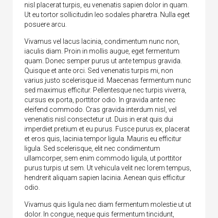
nisl placerat turpis, eu venenatis sapien dolor in quam.
Ut eu tortor sollicitudin leo sodales pharetra. Nulla eget
posuere arcu.
Vivamus vel lacus lacinia, condimentum nunc non,
iaculis diam. Proin in mollis augue, eget fermentum
quam. Donec semper purus ut ante tempus gravida.
Quisque et ante orci. Sed venenatis turpis mi, non
varius justo scelerisque id. Maecenas fermentum nunc
sed maximus efficitur. Pellentesque nec turpis viverra,
cursus ex porta, porttitor odio. In gravida ante nec
eleifend commodo. Cras gravida interdum nisl, vel
venenatis nisl consectetur ut. Duis in erat quis dui
imperdiet pretium et eu purus. Fusce purus ex, placerat
et eros quis, lacinia tempor ligula. Mauris eu efficitur
ligula. Sed scelerisque, elit nec condimentum
ullamcorper, sem enim commodo ligula, ut porttitor
purus turpis ut sem. Ut vehicula velit nec lorem tempus,
hendrerit aliquam sapien lacinia. Aenean quis efficitur
odio.
Vivamus quis ligula nec diam fermentum molestie ut ut
dolor. In congue, neque quis fermentum tincidunt,