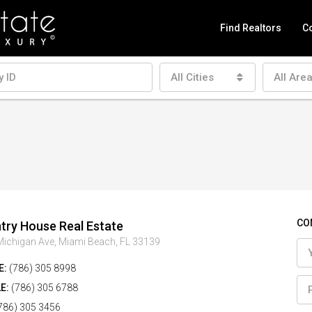
Find Realtors
Co
All Cities
All Are
CO
try House Real Estate
ichigan Ave, Miami Beach, FL 33139
E:
(786) 305 8998
E:
(786) 305 6788
786) 305 3456