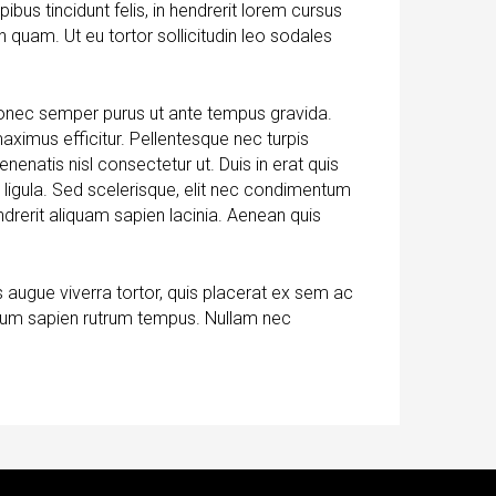
bus tincidunt felis, in hendrerit lorem cursus
n quam. Ut eu tortor sollicitudin leo sodales
Donec semper purus ut ante tempus gravida.
ximus efficitur. Pellentesque nec turpis
nenatis nisl consectetur ut. Duis in erat quis
ur ligula. Sed scelerisque, elit nec condimentum
drerit aliquam sapien lacinia. Aenean quis
 augue viverra tortor, quis placerat ex sem ac
ctum sapien rutrum tempus. Nullam nec