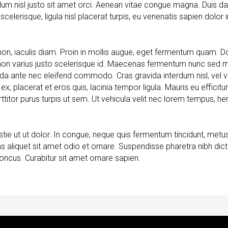
um nisl justo sit amet orci. Aenean vitae congue magna. Duis dapi
elerisque, ligula nisl placerat turpis, eu venenatis sapien dolor i
non, iaculis diam. Proin in mollis augue, eget fermentum quam. 
 non varius justo scelerisque id. Maecenas fermentum nunc sed ma
avida ante nec eleifend commodo. Cras gravida interdum nisl, vel ve
x, placerat et eros quis, lacinia tempor ligula. Mauris eu efficit
itor purus turpis ut sem. Ut vehicula velit nec lorem tempus, hen
ie ut ut dolor. In congue, neque quis fermentum tincidunt, metus
s aliquet sit amet odio et ornare. Suspendisse pharetra nibh di
oncus. Curabitur sit amet ornare sapien.