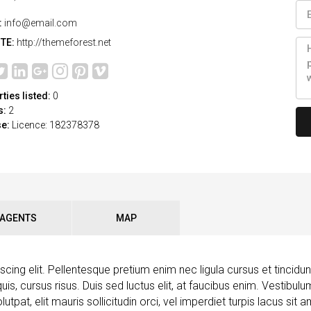
:
info@email.com
TE:
http://themeforest.net
ties listed:
0
s:
2
se:
Licence: 182378378
AGENTS
MAP
ing elit. Pellentesque pretium enim nec ligula cursus et tincidun
s quis, cursus risus. Duis sed luctus elit, at faucibus enim. Vestibu
tpat, elit mauris sollicitudin orci, vel imperdiet turpis lacus sit