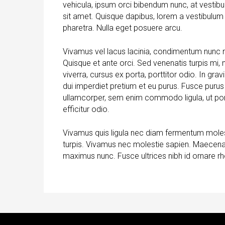
vehicula, ipsum orci bibendum nunc, at vestibul
sit amet. Quisque dapibus, lorem a vestibulum sc
pharetra. Nulla eget posuere arcu.
Vivamus vel lacus lacinia, condimentum nunc 
Quisque et ante orci. Sed venenatis turpis mi,
viverra, cursus ex porta, porttitor odio. In gr
dui imperdiet pretium et eu purus. Fusce purus e
ullamcorper, sem enim commodo ligula, ut portt
efficitur odio.
Vivamus quis ligula nec diam fermentum molest
turpis. Vivamus nec molestie sapien. Maecena
maximus nunc. Fusce ultrices nibh id ornare rh