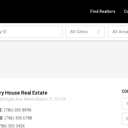
Find Realtors
Co
All Cities
All Are
CO
ry House Real Estate
ichigan Ave, Miami Beach, FL 33139
E:
(786) 305 8998
E:
(786) 305 6788
786) 305 3456