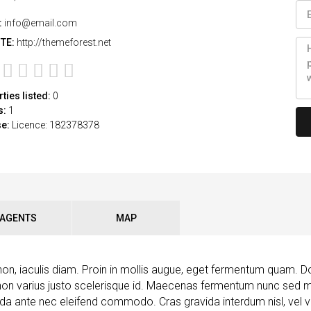
:
info@email.com
TE:
http://themeforest.net
ties listed:
0
s:
1
se:
Licence: 182378378
AGENTS
MAP
non, iaculis diam. Proin in mollis augue, eget fermentum quam. 
 non varius justo scelerisque id. Maecenas fermentum nunc sed ma
avida ante nec eleifend commodo. Cras gravida interdum nisl, vel ve