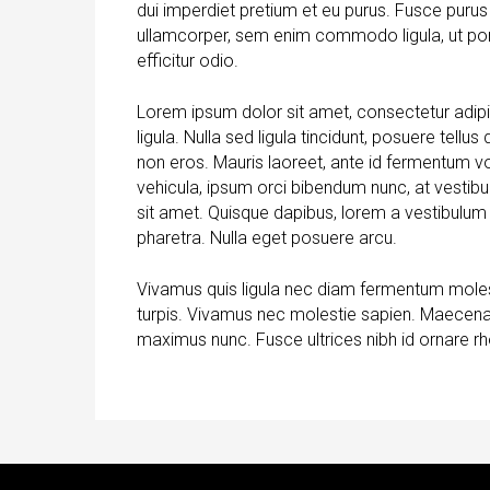
dui imperdiet pretium et eu purus. Fusce purus e
ullamcorper, sem enim commodo ligula, ut portt
efficitur odio.
Lorem ipsum dolor sit amet, consectetur adipisc
ligula. Nulla sed ligula tincidunt, posuere tellu
non eros. Mauris laoreet, ante id fermentum volu
vehicula, ipsum orci bibendum nunc, at vestibul
sit amet. Quisque dapibus, lorem a vestibulum sc
pharetra. Nulla eget posuere arcu.
Vivamus quis ligula nec diam fermentum molest
turpis. Vivamus nec molestie sapien. Maecena
maximus nunc. Fusce ultrices nibh id ornare rh