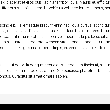
x, placerat et eros quis, lacinia tempor ligula. Mauris eu efficit
itor purus turpis ut sem. Ut vehicula velit nec lorem tempus, hen
ing elit. Pellentesque pretium enim nec ligula cursus, et tincidun
s quis, cursus risus. Duis sed luctus elit, at faucibus enim. Vestibu
tpat, elit mauris sollicitudin orci, vel imperdiet turpis lacus sit
um nisl justo sit amet orci. Aenean vitae congue magna. Duis dapi
elerisque, ligula nisl placerat turpis, eu venenatis sapien dolor i
ie ut ut dolor. In congue, neque quis fermentum tincidunt, metus
s aliquet sit amet odio et ornare. Suspendisse pharetra nibh di
oncus. Curabitur sit amet ornare sapien.