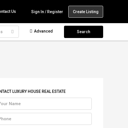
ntact Us
Create Listing
Sign In / Register
Advanced
as
Search
NTACT LUXURY HOUSE REAL ESTATE