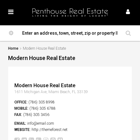
Home
Modern House Real Estate
Modern House Real Estate
Modern House Real Estate
1611 Michigan Ave, Miami Beach, FL 33139
OFFICE:
(786) 305 8998
MOBILE:
(786) 305 6788
FAX:
(786) 305 3456
EMAIL:
info@email.com
WEBSITE:
http://themeforest.net