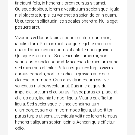
tincidunt felis, in hendrerit lorem cursus sit amet.
Quisque dapibus, lorem a vestibulum scelerisque, ligula
nisl placerat turpis, eu venenatis sapien dolor in quam.
Ut eu tortor sollicitudin leo sodales pharetra. Nulla eget
posuere arcu.
Vivamus vel lacus lacinia, condimentum nunc non,
iaculis diam. Proin in mollis augue, eget fermentum
quam. Donec semper purus ut ante tempus gravida.
Quisque et ante orci. Sed venenatis turpis mi, non
varius justo scelerisque id. Maecenas fermentum nunc
sed maximus efficitur. Pellentesque nec turpis viverra,
cursus ex porta, porttitor odio. In gravida ante nec
eleifend commodo. Cras gravida interdum nisl, vel
venenatis nisl consectetur ut. Duis in erat quis dui
imperdiet pretium et eu purus. Fusce purus ex, placerat
et eros quis, lacinia tempor ligula. Mauris eu efficitur
ligula. Sed scelerisque, elit nec condimentum
ullamcorper, sem enim commodo ligula, ut porttitor
purus turpis ut sem. Ut vehicula velit nec lorem tempus,
hendrerit aliquam sapien lacinia. Aenean quis efficitur
odio.